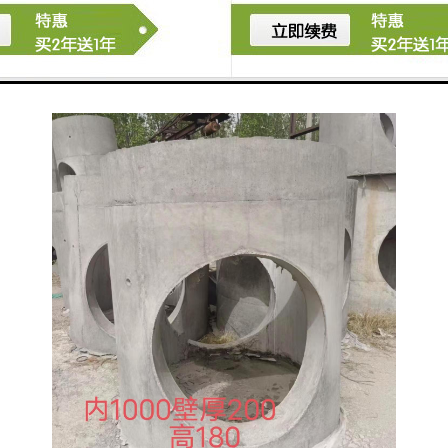
测检查井的状态和水质情况，为城市管理提供了更加的
数据支持。