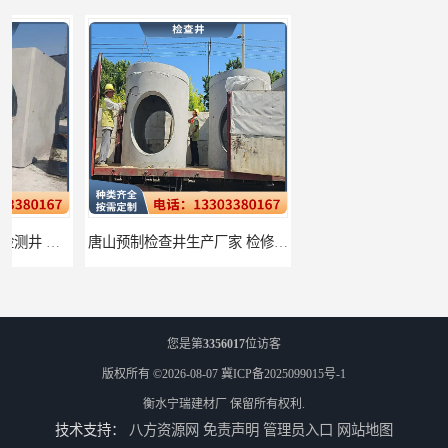
唐山预制检查井生产厂家 检修井 井盖坚固防破损
水泥管生产厂家 抗化学腐蚀性能强
您是第
3356017
位访客
版权所有 ©2026-08-07
冀ICP备2025099015号-1
衡水宁瑞建材厂
保留所有权利.
技术支持：
八方资源网
免责声明
管理员入口
网站地图