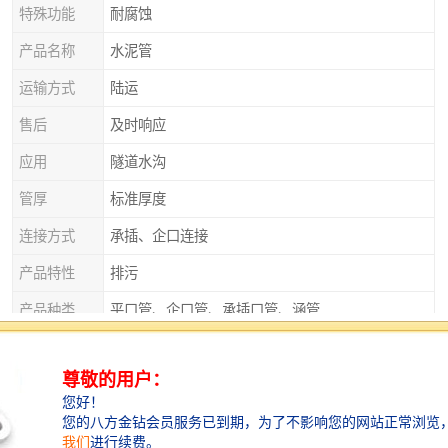
特殊功能
耐腐蚀
产品名称
水泥管
运输方式
陆运
售后
及时响应
应用
隧道水沟
管厚
标准厚度
连接方式
承插、企口连接
产品特性
排污
产品种类
平口管、企口管、承插口管、涵管
外观
实心砌块
直径
125
衡水水泥管：密封性能好，防止渗漏