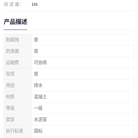
阅 读 量：
116
产品描述
耐腐蚀
是
防渗漏
是
运输费
可协商
现货
是
用途
排水
材质
混凝土
等级
一级
类型
水泥管
执行标准
国标