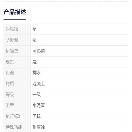
产品描述
耐腐蚀
是
防渗漏
是
运输费
可协商
现货
是
用途
排水
材质
混凝土
等级
一级
类型
水泥管
执行标准
国标
特殊功能
耐腐蚀