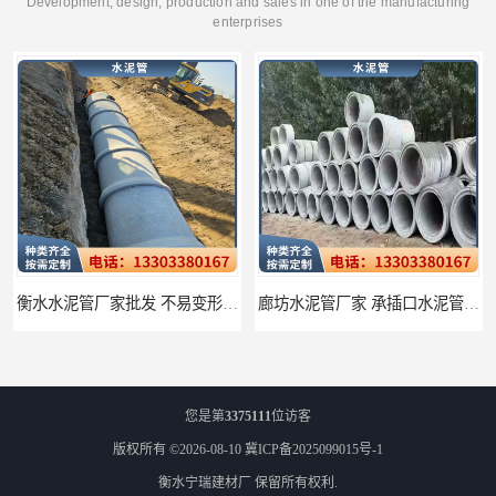
Development, design, production and sales in one of the manufacturing
enterprises
衡水水泥管厂家批发 不易变形结构稳定
廊坊水泥管厂家 承插口水泥管 抗滑移性能稳定可靠
您是第
3375111
位访客
版权所有 ©2026-08-10
冀ICP备2025099015号-1
衡水宁瑞建材厂
保留所有权利.