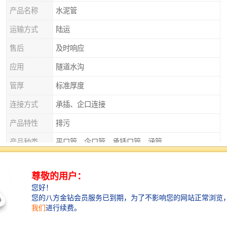
产品名称
水泥管
运输方式
陆运
售后
及时响应
应用
隧道水沟
管厚
标准厚度
连接方式
承插、企口连接
产品特性
排污
产品种类
平口管、企口管、承插口管、涵管
外观
实心砌块
直径
125
衡水水泥管以其高强度、耐腐蚀和长寿命的特点，在市
政建设中发挥着重要作用。无论是城市排水系统还是供