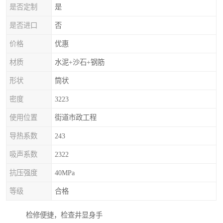
是否定制
是
是否进口
否
价格
优惠
材质
水泥+沙石+钢筋
形状
筒状
密度
3223
使用位置
街道市政工程
导热系数
243
吸声系数
2322
抗压强度
40MPa
等级
合格
检修便捷，检查井显身手