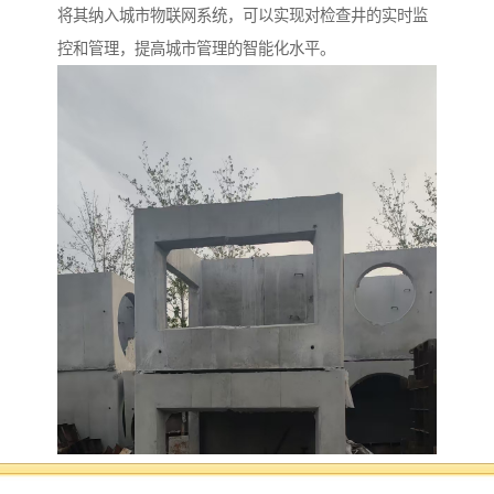
将其纳入城市物联网系统，可以实现对检查井的实时监
控和管理，提高城市管理的智能化水平。