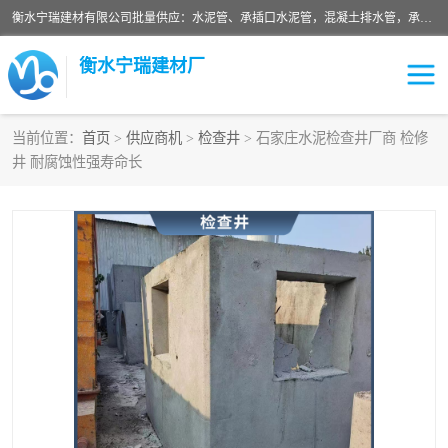
衡水宁瑞建材有限公司批量供应：水泥管、承插口水泥管，混凝土排水管，承插口水泥管，企口水泥管，钢承口水泥管，顶管，平口水泥管，水泥检查井，混凝土检查井，预制混凝土检查井，矩形检查井，圆形检查井等产品。
衡水宁瑞建材厂
当前位置：
首页
>
供应商机
>
检查井
> 石家庄水泥检查井厂商 检修
井 耐腐蚀性强寿命长
检查井
承插口水泥管
水泥检查井
水泥管
圆形检查井
矩形检查井
混凝土检查井
预制混凝土检查井
企口水泥管
钢承口水泥管
波纹管