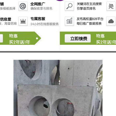
适应性强，检查井应对多样环境
检查井能够适应复杂的环境条件，包括不同地质、气候
和交通状况。这使得它们成为地下管线系统中的组成部
分，为城市的多样化发展提供了有力支持。