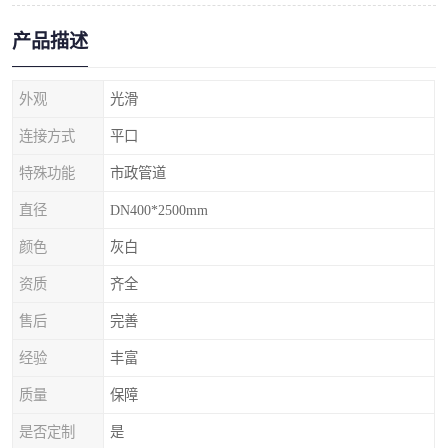
产品描述
外观
光滑
连接方式
平口
特殊功能
市政管道
直径
DN400*2500mm
颜色
灰白
资质
齐全
售后
完善
经验
丰富
质量
保障
是否定制
是