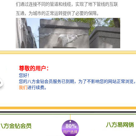
们通过连接不同的管道和线缆，实现了地下管线的互联
互通，为城市的正常运转提供了必要的保障。