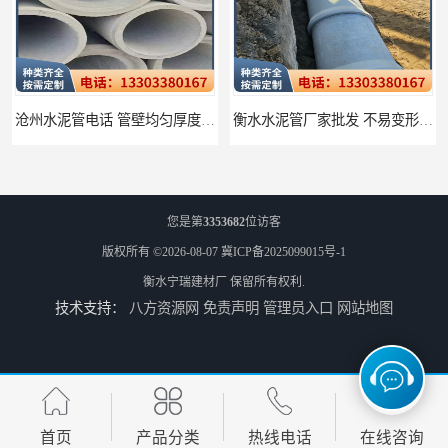
沧州水泥管电话 管壁均匀厚度一致
衡水水泥管厂家批发 不易变形结构稳定
您是第
3353682
位访客
版权所有 ©2026-08-07
冀ICP备2025099015号-1
衡水宁瑞建材厂
保留所有权利.
技术支持：
八方资源网
免责声明
管理员入口
网站地图
廊坊水泥管厂家 承插口水泥管 抗滑移性能稳定可靠
邢台预制检查井批发 检修井 有效引导分流雨水
首页
产品分类
热线电话
在线咨询