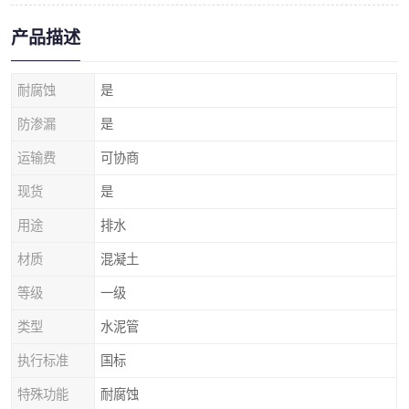
产品描述
耐腐蚀
是
防渗漏
是
运输费
可协商
现货
是
用途
排水
材质
混凝土
等级
一级
类型
水泥管
执行标准
国标
特殊功能
耐腐蚀