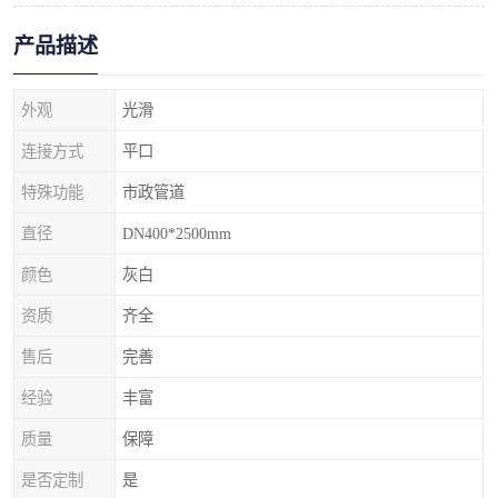
产品描述
外观
光滑
连接方式
平口
特殊功能
市政管道
直径
DN400*2500mm
颜色
灰白
资质
齐全
售后
完善
经验
丰富
质量
保障
是否定制
是