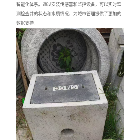
智能化体系。通过安装传感器和监控设备，可以实时监
测检查井的状态和水质情况，为城市管理提供了更加的
数据支持。