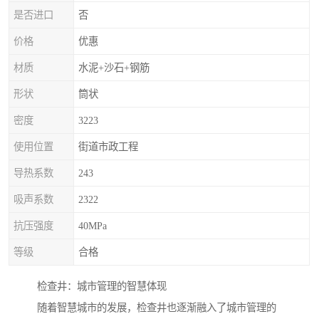
是否进口
否
价格
优惠
材质
水泥+沙石+钢筋
形状
筒状
密度
3223
使用位置
街道市政工程
导热系数
243
吸声系数
2322
抗压强度
40MPa
等级
合格
检查井：城市管理的智慧体现
随着智慧城市的发展，检查井也逐渐融入了城市管理的