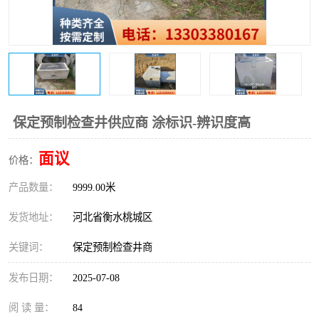
保定预制检查井供应商 涂标识-辨识度高
面议
价格：
产品数量：
9999.00米
发货地址：
河北省衡水桃城区
关键词：
保定预制检查井商
发布日期：
2025-07-08
阅 读 量：
84