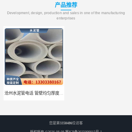
产品推荐
Development, design, production and sales in one of the manufacturing
enterprises
沧州水泥管电话 管壁均匀厚度一致
衡水水泥管厂家批发 不易变形结构稳定
您是第
3358486
位访客
版权所有 ©2026-08-08
冀ICP备2025099015号-1