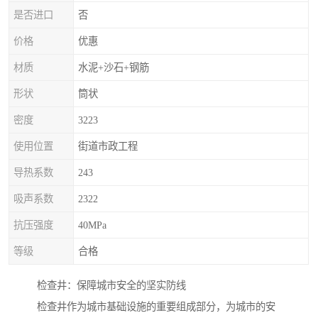
是否进口
否
价格
优惠
材质
水泥+沙石+钢筋
形状
筒状
密度
3223
使用位置
街道市政工程
导热系数
243
吸声系数
2322
抗压强度
40MPa
等级
合格
检查井：保障城市安全的坚实防线
检查井作为城市基础设施的重要组成部分，为城市的安