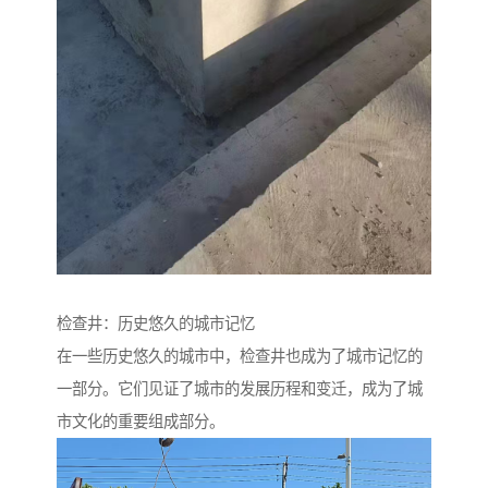
检查井：历史悠久的城市记忆
在一些历史悠久的城市中，检查井也成为了城市记忆的
一部分。它们见证了城市的发展历程和变迁，成为了城
市文化的重要组成部分。