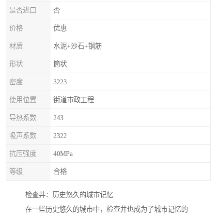
是否进口
否
价格
优惠
材质
水泥+沙石+钢筋
形状
筒状
密度
3223
使用位置
街道市政工程
导热系数
243
吸声系数
2322
抗压强度
40MPa
等级
合格
检查井：历史悠久的城市记忆
在一些历史悠久的城市中，检查井也成为了城市记忆的