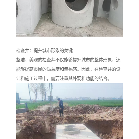
检查井：提升城市形象的关键
整洁、美观的检查井不仅能够提升城市的整体形象，还
能够提高市民的满意度和幸福感。因此，在检查井的设
计和施工过程中，需要注重其外观和功能的结合。