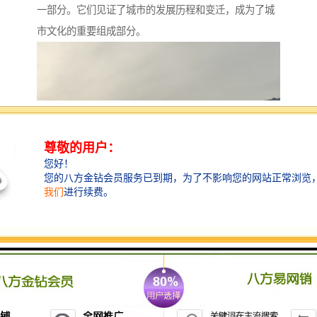
一部分。它们见证了城市的发展历程和变迁，成为了城
市文化的重要组成部分。