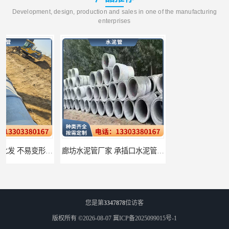
Development, design, production and sales in one of the manufacturing
enterprises
廊坊水泥管厂家 承插口水泥管 抗滑移性能稳定可靠
邢台预制检查井批发 检修井 有效引导分流雨水
您是第
3347878
位访客
版权所有 ©2026-08-07
冀ICP备2025099015号-1