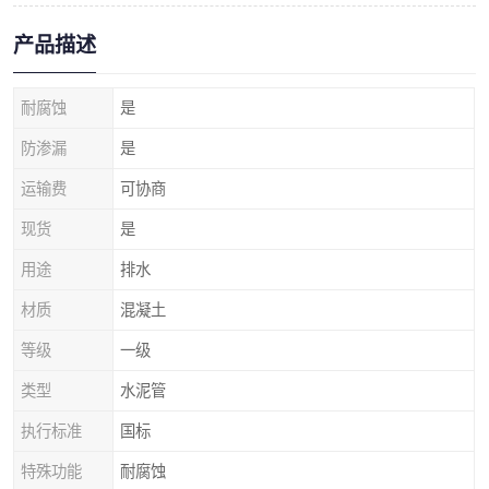
产品描述
耐腐蚀
是
防渗漏
是
运输费
可协商
现货
是
用途
排水
材质
混凝土
等级
一级
类型
水泥管
执行标准
国标
特殊功能
耐腐蚀