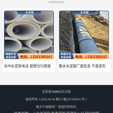
enterprises
沧州水泥管电话 管壁均匀厚度一致
衡水水泥管厂家批发 不易变形结构稳定
您是第
3369032
位访客
版权所有 ©2026-08-09
冀ICP备2025099015号-1
衡水宁瑞建材厂
保留所有权利.