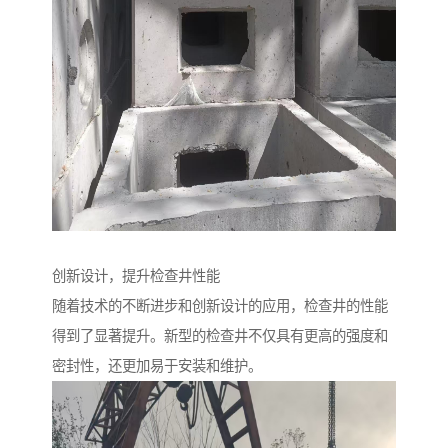
创新设计，提升检查井性能
随着技术的不断进步和创新设计的应用，检查井的性能
得到了显著提升。新型的检查井不仅具有更高的强度和
密封性，还更加易于安装和维护。