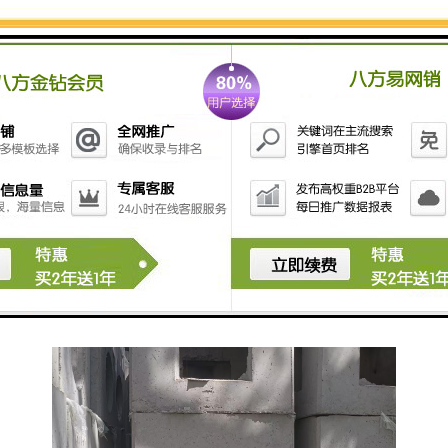
适应性强，检查井应对多样环境
检查井能够适应复杂的环境条件，包括不同地质、气候
和交通状况。这使得它们成为地下管线系统中的组成部
分，为城市的多样化发展提供了有力支持。