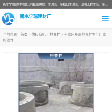
衡水宁瑞建材有限公司批量供应：水泥管、承插口水泥管，混凝土排水管，承插口水泥管，企口水泥管，钢承口水泥管，顶管，平口水泥管，水泥检查井，混凝土检查井，预制混凝土检查井，矩形检查井，圆形检查井等产品。
衡水宁瑞建材厂
当前位置：
首页
>
供应商机
>
检查井
> 石家庄矩形检查井生产厂家
检修井
检查井
承插口水泥管
水泥检查井
水泥管
圆形检查井
矩形检查井
混凝土检查井
预制混凝土检查井
企口水泥管
钢承口水泥管
波纹管