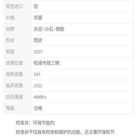
是否进口
否
价格
优惠
材质
水泥+沙石+钢筋
形状
筒状
密度
3223
使用位置
街道市政工程
导热系数
243
吸声系数
2322
抗压强度
40MPa
等级
合格
检查井：环保节能的
检查井不仅具有检修和维护的功能，还注重环保和节