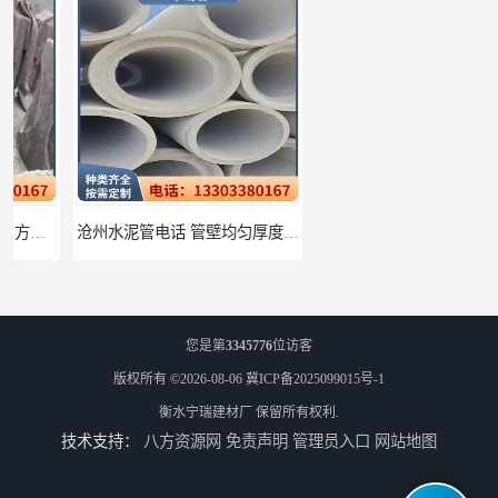
沧州水泥管电话 管壁均匀厚度一致
衡水水泥管厂家批发 不易变形结构稳定
您是第
3345776
位访客
版权所有 ©2026-08-06
冀ICP备2025099015号-1
衡水宁瑞建材厂
保留所有权利.
技术支持：
八方资源网
免责声明
管理员入口
网站地图