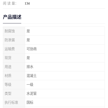
阅 读 量：
134
产品描述
耐腐蚀
是
防渗漏
是
运输费
可协商
现货
是
用途
排水
材质
混凝土
等级
一级
类型
水泥管
执行标准
国标