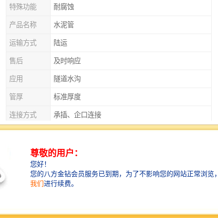
特殊功能
耐腐蚀
产品名称
水泥管
运输方式
陆运
售后
及时响应
应用
隧道水沟
管厚
标准厚度
连接方式
承插、企口连接
产品特性
排污
产品种类
平口管、企口管、承插口管、涵管
外观
实心砌块
直径
125
衡水水泥管：，可持续发展