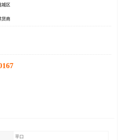
桃城区
供货商
0167
平口