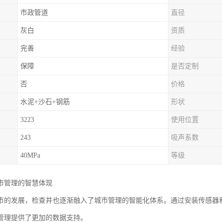
市政管道
直径
灰白
资质
完善
经验
保障
是否定制
否
价格
水泥+沙石+钢筋
形状
3223
使用位置
243
吸声系数
40MPa
等级
市管理的智慧体现
市的发展，检查井也逐渐融入了城市管理的智能化体系。通过安装传感器
管理提供了更加的数据支持。