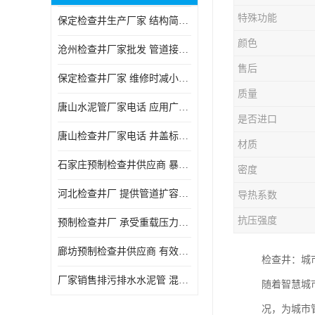
特殊功能
保定检查井生产厂家 结构简单易于安装
颜色
沧州检查井厂家批发 管道接口密封良好
售后
保定检查井厂家 维修时减小交通影响
质量
唐山水泥管厂家电话 应用广泛领域多样
是否进口
唐山检查井厂家电话 井盖标识清晰无误
材质
石家庄预制检查井供应商 暴雨季节排水畅通
密度
河北检查井厂 提供管道扩容接口
导热系数
抗压强度
预制检查井厂 承受重载压力稳定
廊坊预制检查井供应商 有效引导分流雨水
检查井：城
厂家销售排污排水水泥管 混凝土钢筋水泥管 承插式混凝土排水管
随着智慧城
况，为城市