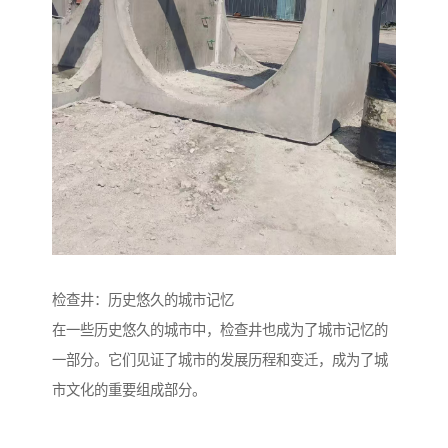
检查井：历史悠久的城市记忆
在一些历史悠久的城市中，检查井也成为了城市记忆的
一部分。它们见证了城市的发展历程和变迁，成为了城
市文化的重要组成部分。