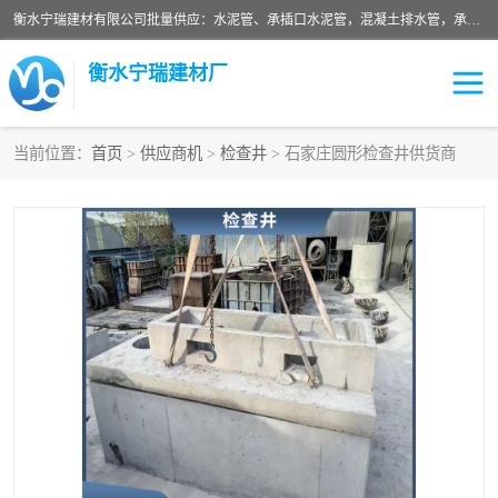
衡水宁瑞建材有限公司批量供应：水泥管、承插口水泥管，混凝土排水管，承插口水泥管，企口水泥管，钢承口水泥管，顶管，平口水泥管，水泥检查井，混凝土检查井，预制混凝土检查井，矩形检查井，圆形检查井等产品。
衡水宁瑞建材厂
当前位置：
首页
>
供应商机
>
检查井
> 石家庄圆形检查井供货商
检查井
承插口水泥管
水泥检查井
水泥管
圆形检查井
矩形检查井
混凝土检查井
预制混凝土检查井
企口水泥管
钢承口水泥管
波纹管