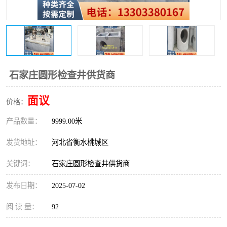
石家庄圆形检查井供货商
面议
价格：
产品数量：
9999.00米
发货地址：
河北省衡水桃城区
关键词：
石家庄圆形检查井供货商
发布日期：
2025-07-02
阅 读 量：
92