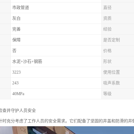
市政管道
直径
灰白
资质
完善
经验
保障
是否定制
否
价格
水泥+沙石+钢筋
形状
3223
使用位置
243
吸声系数
40MPa
等级
检查井守护人员安全
计时充分考虑了工作人员的安全需求。它们配备了坚固的井盖和防滑的井