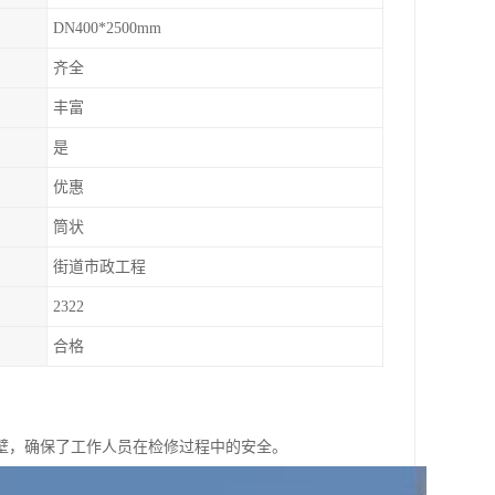
DN400*2500mm
齐全
丰富
是
优惠
筒状
街道市政工程
2322
合格
壁，确保了工作人员在检修过程中的安全。