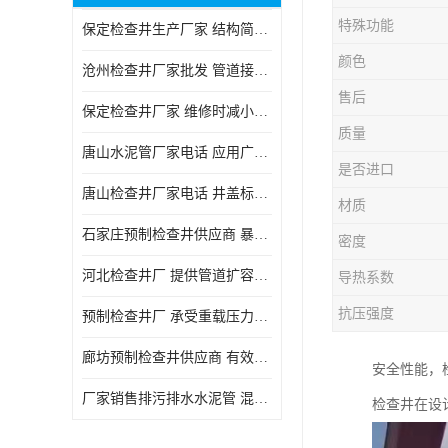
特殊功能
保定检查井生产厂家 结构简单易于安装
颜色
沧州检查井厂家批发 管道接口密封良好
售后
保定检查井厂家 维修时减小交通影响
质量
唐山水泥管厂家电话 应用广泛领域多样
是否进口
唐山检查井厂家电话 井盖标识清晰无误
材质
石家庄预制检查井供应商 暴雨季节排水畅通
密度
河北检查井厂 提供管道扩容接口
导热系数
抗压强度
预制检查井厂 承受重载压力稳定
廊坊预制检查井供应商 有效引导分流雨水
安全性能，
厂家销售排污排水水泥管 混凝土钢筋水泥管 承插式混凝土排水管
检查井在设