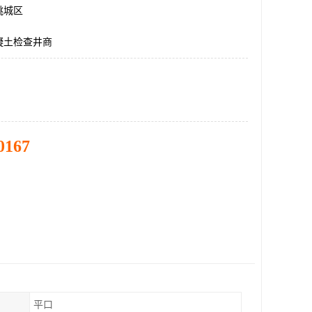
桃城区
凝土检查井商
0167
平口