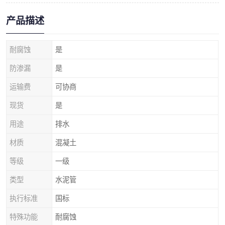
产品描述
耐腐蚀
是
防渗漏
是
运输费
可协商
现货
是
用途
排水
材质
混凝土
等级
一级
类型
水泥管
执行标准
国标
特殊功能
耐腐蚀