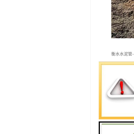
衡水水泥管
在农田灌溉
田中，提高