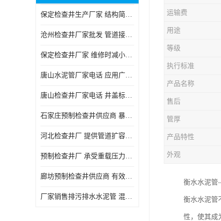
运输费
保定检查井生产厂家 结构简单易于安装
用途
沧州检查井厂家批发 管道接口密封良好
等级
保定检查井厂家 维修时减小交通影响
执行标准
唐山水泥管厂家电话 应用广泛领域多样
产品名称
唐山检查井厂家电话 井盖标识清晰无误
售后
石家庄预制检查井供应商 暴雨季节排水畅通
管厚
河北检查井厂 提供管道扩容接口
产品特性
外观
预制检查井厂 承受重载压力稳定
廊坊预制检查井供应商 有效引导分流雨水
衡水水泥管
厂家销售排污排水水泥管 混凝土钢筋水泥管 承插式混凝土排水管
衡水水泥管
性，使其成