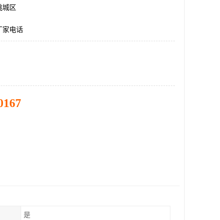
桃城区
厂家电话
0167
是