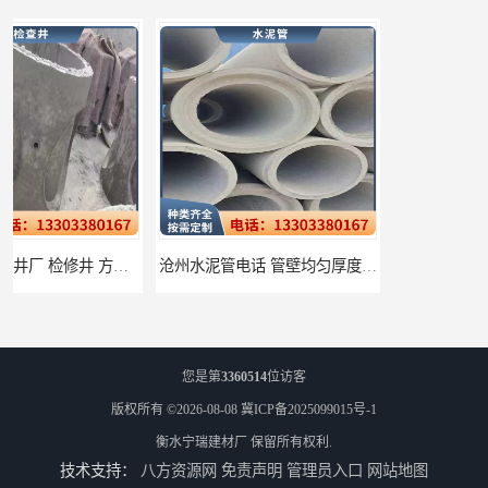
沧州水泥管电话 管壁均匀厚度一致
衡水水泥管厂家批发 不易变形结构稳定
您是第
3360514
位访客
版权所有 ©2026-08-08
冀ICP备2025099015号-1
衡水宁瑞建材厂
保留所有权利.
技术支持：
八方资源网
免责声明
管理员入口
网站地图