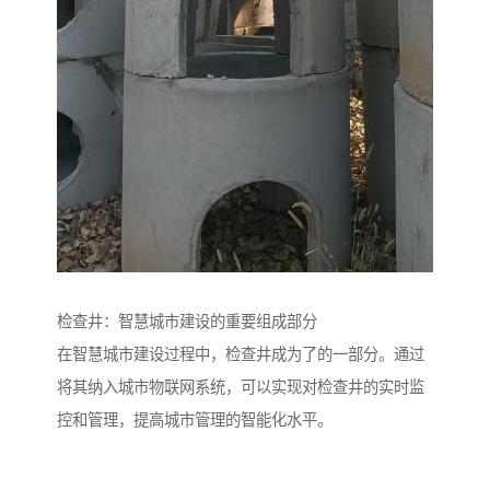
检查井：智慧城市建设的重要组成部分
在智慧城市建设过程中，检查井成为了的一部分。通过
将其纳入城市物联网系统，可以实现对检查井的实时监
控和管理，提高城市管理的智能化水平。