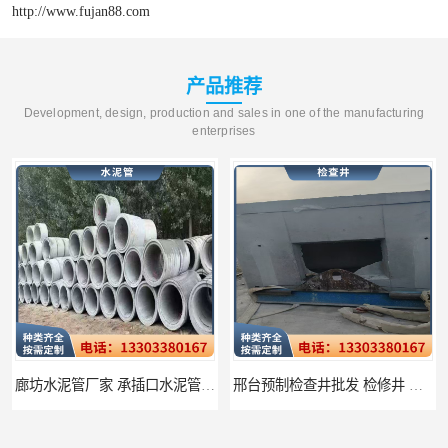
http://www.fujan88.com
产品推荐
Development, design, production and sales in one of the manufacturing
enterprises
廊坊水泥管厂家 承插口水泥管 抗滑移性能稳定可靠
邢台预制检查井批发 检修井 有效引导分流雨水