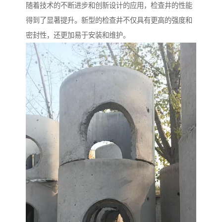
随着技术的不断进步和创新设计的应用，检查井的性能
得到了显著提升。新型的检查井不仅具有更高的强度和
密封性，还更加易于安装和维护。