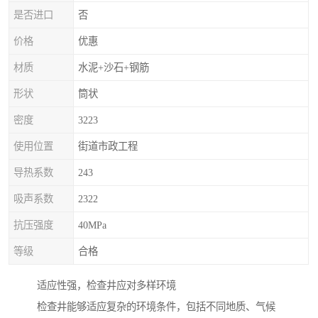
是否进口
否
价格
优惠
材质
水泥+沙石+钢筋
形状
筒状
密度
3223
使用位置
街道市政工程
导热系数
243
吸声系数
2322
抗压强度
40MPa
等级
合格
适应性强，检查井应对多样环境
检查井能够适应复杂的环境条件，包括不同地质、气候