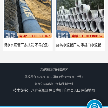
衡水水泥管厂家批发 不易变形结构稳定
廊坊水泥管厂家 承插口水泥管 抗滑移性能稳定可靠
您是第
3347898
位访客
版权所有 ©2026-08-07
冀ICP备2025099015号-1
衡水宁瑞建材厂
保留所有权利.
技术支持：
八方资源网
免责声明
管理员入口
网站地图
邢台预制检查井批发 检修井 有效引导分流雨水
唐山检查井厂家批发 检测井 结构简单易于安装