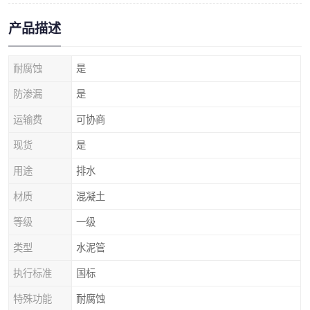
产品描述
耐腐蚀
是
防渗漏
是
运输费
可协商
现货
是
用途
排水
材质
混凝土
等级
一级
类型
水泥管
执行标准
国标
特殊功能
耐腐蚀