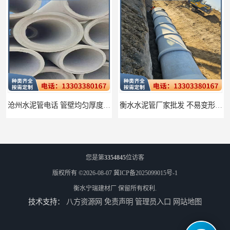
沧州水泥管电话 管壁均匀厚度一致
衡水水泥管厂家批发 不易变形结构稳定
您是第
3354845
位访客
版权所有 ©2026-08-07
冀ICP备2025099015号-1
衡水宁瑞建材厂
保留所有权利.
技术支持：
八方资源网
免责声明
管理员入口
网站地图