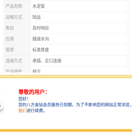
产品名称
水泥管
运输方式
陆运
售后
及时响应
应用
隧道水沟
管厚
标准厚度
连接方式
承插、企口连接
产品特性
排污
产品种类
平口管、企口管、承插口管、涵管
外观
实心砌块
直径
125
衡水水泥管——提供全面的技术支持和服务
衡水水泥管厂家不仅提供的产品，还提供全面的技术支