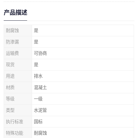
产品描述
耐腐蚀
是
防渗漏
是
运输费
可协商
现货
是
用途
排水
材质
混凝土
等级
一级
类型
水泥管
执行标准
国标
特殊功能
耐腐蚀