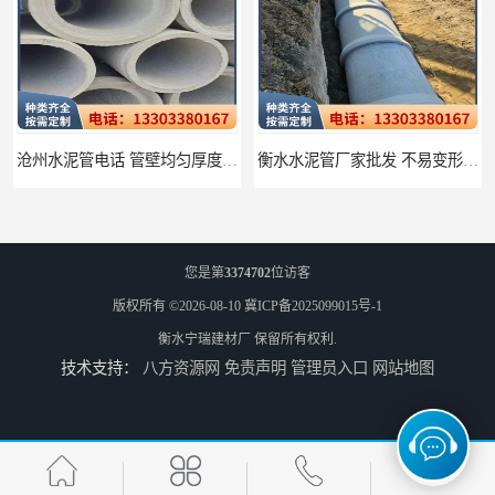
沧州水泥管电话 管壁均匀厚度一致
衡水水泥管厂家批发 不易变形结构稳定
您是第
3374702
位访客
版权所有 ©2026-08-10
冀ICP备2025099015号-1
衡水宁瑞建材厂
保留所有权利.
技术支持：
八方资源网
免责声明
管理员入口
网站地图
廊坊水泥管厂家 承插口水泥管 抗滑移性能稳定可靠
邢台预制检查井批发 检修井 有效引导分流雨水