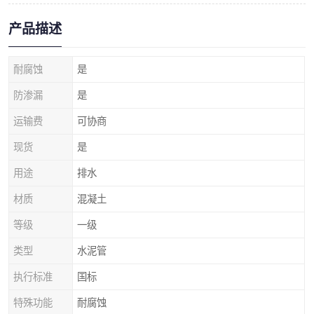
产品描述
耐腐蚀
是
防渗漏
是
运输费
可协商
现货
是
用途
排水
材质
混凝土
等级
一级
类型
水泥管
执行标准
国标
特殊功能
耐腐蚀