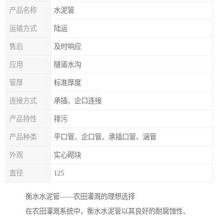
产品名称
水泥管
运输方式
陆运
售后
及时响应
应用
隧道水沟
管厚
标准厚度
连接方式
承插、企口连接
产品特性
排污
产品种类
平口管、企口管、承插口管、涵管
外观
实心砌块
直径
125
衡水水泥管——农田灌溉的理想选择
在农田灌溉系统中，衡水水泥管以其良好的耐腐蚀性、