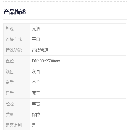
产品描述
外观
光滑
连接方式
平口
特殊功能
市政管道
直径
DN400*2500mm
颜色
灰白
资质
齐全
售后
完善
经验
丰富
质量
保障
是否定制
是