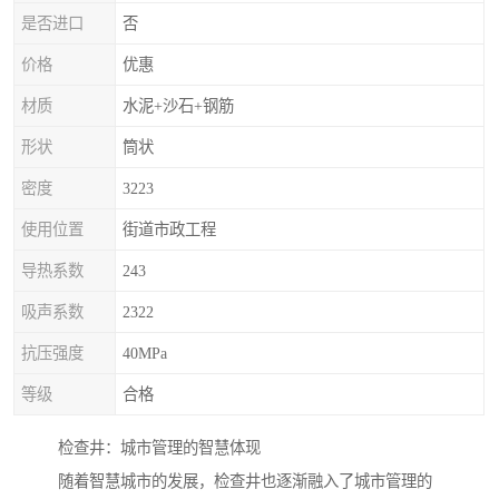
是否进口
否
价格
优惠
材质
水泥+沙石+钢筋
形状
筒状
密度
3223
使用位置
街道市政工程
导热系数
243
吸声系数
2322
抗压强度
40MPa
等级
合格
检查井：城市管理的智慧体现
随着智慧城市的发展，检查井也逐渐融入了城市管理的