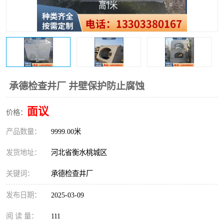
承德检查井厂 井壁保护防止腐蚀
面议
价格：
产品数量：
9999.00米
发货地址：
河北省衡水桃城区
关键词：
承德检查井厂
发布日期：
2025-03-09
阅 读 量：
111