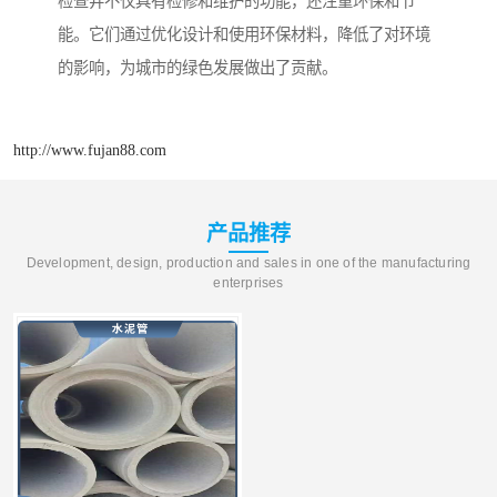
检查井不仅具有检修和维护的功能，还注重环保和节
能。它们通过优化设计和使用环保材料，降低了对环境
的影响，为城市的绿色发展做出了贡献。
http://www.fujan88.com
产品推荐
Development, design, production and sales in one of the manufacturing
enterprises