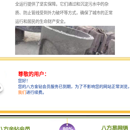
全运行提供了坚实保障。它们通过和沉淀污水中的杂
质、防止管线受到外力破坏等方式，确保了城市的正常
运行和居民的生命财产安全。
检查井：历史悠久的城市记忆
在一些历史悠久的城市中，检查井也成为了城市记忆的
一部分。它们见证了城市的发展历程和变迁，成为了城
市文化的重要组成部分。