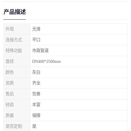
产品描述
外观
光滑
连接方式
平口
特殊功能
市政管道
直径
DN400*2500mm
颜色
灰白
资质
齐全
售后
完善
经验
丰富
质量
保障
是否定制
是