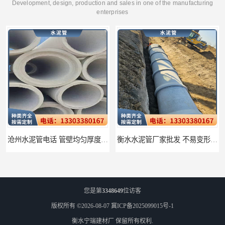
Development, design, production and sales in one of the manufacturing
enterprises
沧州水泥管电话 管壁均匀厚度一致
衡水水泥管厂家批发 不易变形结构稳定
您是第
3348649
位访客
版权所有 ©2026-08-07
冀ICP备2025099015号-1
衡水宁瑞建材厂
保留所有权利.