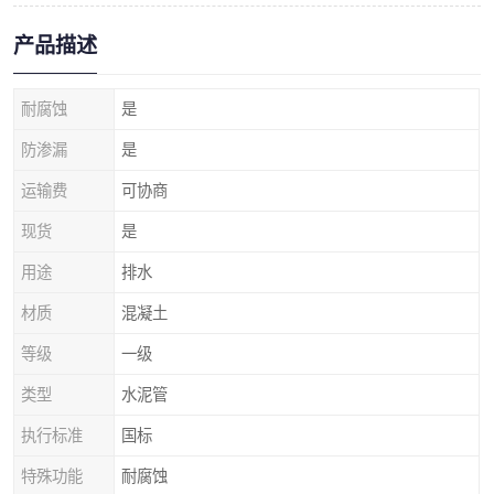
产品描述
耐腐蚀
是
防渗漏
是
运输费
可协商
现货
是
用途
排水
材质
混凝土
等级
一级
类型
水泥管
执行标准
国标
特殊功能
耐腐蚀