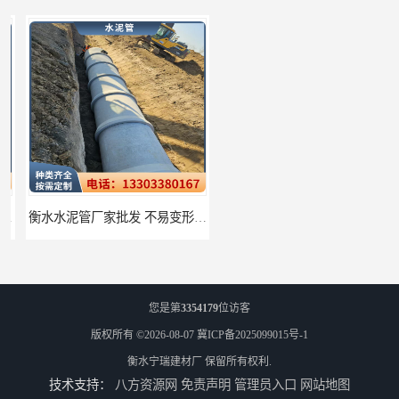
衡水水泥管厂家批发 不易变形结构稳定
廊坊水泥管厂家 承插口水泥管 抗滑移性能稳定可靠
您是第
3354179
位访客
版权所有 ©2026-08-07
冀ICP备2025099015号-1
衡水宁瑞建材厂
保留所有权利.
技术支持：
八方资源网
免责声明
管理员入口
网站地图