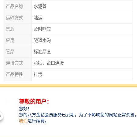
产品名称
水泥管
运输方式
陆运
售后
及时响应
应用
隧道水沟
管厚
标准厚度
连接方式
承插、企口连接
产品特性
排污
产品种类
平口管、企口管、承插口管、涵管
外观
实心砌块
直径
125
衡水水泥管——城市雨水排放的得力助手
城市的雨水排放系统离不开衡水水泥管的支持。它能够