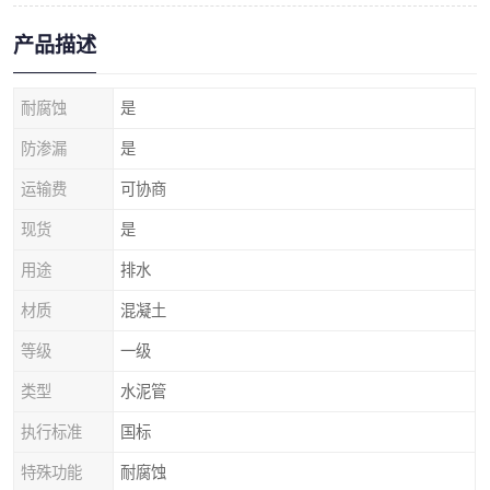
产品描述
耐腐蚀
是
防渗漏
是
运输费
可协商
现货
是
用途
排水
材质
混凝土
等级
一级
类型
水泥管
执行标准
国标
特殊功能
耐腐蚀