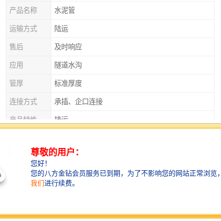
产品名称
水泥管
运输方式
陆运
售后
及时响应
应用
隧道水沟
管厚
标准厚度
连接方式
承插、企口连接
产品特性
排污
产品种类
平口管、企口管、承插口管、涵管
外观
实心砌块
直径
125
衡水水泥管：密封性能好，防止渗漏
衡水水泥管的接口处采用的密封技术，确保管道连接紧