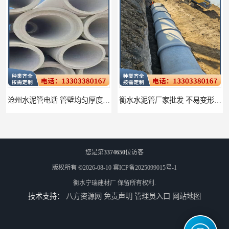
沧州水泥管电话 管壁均匀厚度一致
衡水水泥管厂家批发 不易变形结构稳定
您是第
3374650
位访客
版权所有 ©2026-08-10
冀ICP备2025099015号-1
衡水宁瑞建材厂
保留所有权利.
技术支持：
八方资源网
免责声明
管理员入口
网站地图