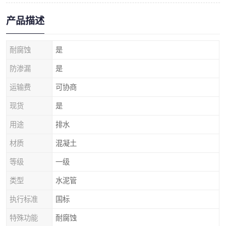
产品描述
耐腐蚀
是
防渗漏
是
运输费
可协商
现货
是
用途
排水
材质
混凝土
等级
一级
类型
水泥管
执行标准
国标
特殊功能
耐腐蚀