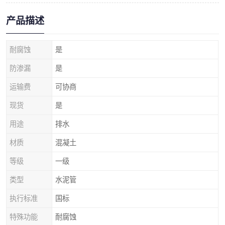
产品描述
耐腐蚀
是
防渗漏
是
运输费
可协商
现货
是
用途
排水
材质
混凝土
等级
一级
类型
水泥管
执行标准
国标
特殊功能
耐腐蚀