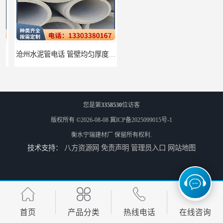
沧州水泥管电话 管壁均匀厚度一致
衡水水泥管厂家批发 不易变形结构稳定
您是第
3358530
位访客
版权所有 ©2026-08-08
冀ICP备2025099015号-1
衡水宁瑞建材厂
保留所有权利.
技术支持：
八方资源网
免责声明
管理员入口
网站地图
廊坊水泥管厂家 承插口水泥管 抗滑移性能稳定可靠
邢台预制检查井批发 检修井 有效引导分流雨水
首页
产品分类
热线电话
在线咨询