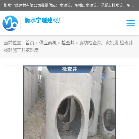
衡水宁瑞建材有限公司批量供应：水泥管、承插口水泥管，混凝土排水管，承插口水泥管，企口水泥管，钢承口水泥管，顶管，平口水泥管，水泥检查井，混凝土检查井，预制混凝土检查井，矩形检查井，圆形检查井等产品。
衡水宁瑞建材厂
当前位置：
首页
>
供应商机
>
检查井
> 廊坊检查井厂家批发 检修井
减轻施工开挖难度
检查井
承插口水泥管
水泥检查井
水泥管
圆形检查井
矩形检查井
混凝土检查井
预制混凝土检查井
企口水泥管
钢承口水泥管
波纹管