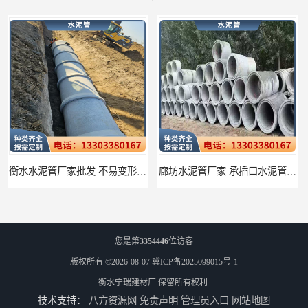
廊坊水泥管厂家 承插口水泥管 抗滑移性能稳定可靠
邢台预制检查井批发 检修井 有效引导分流雨水
您是第
3354446
位访客
版权所有 ©2026-08-07
冀ICP备2025099015号-1
衡水宁瑞建材厂
保留所有权利.
技术支持：
八方资源网
免责声明
管理员入口
网站地图