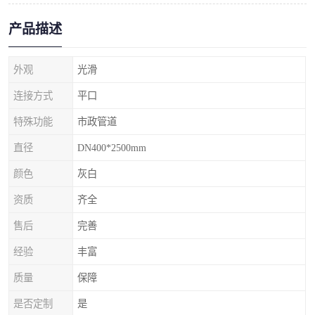
产品描述
外观
光滑
连接方式
平口
特殊功能
市政管道
直径
DN400*2500mm
颜色
灰白
资质
齐全
售后
完善
经验
丰富
质量
保障
是否定制
是