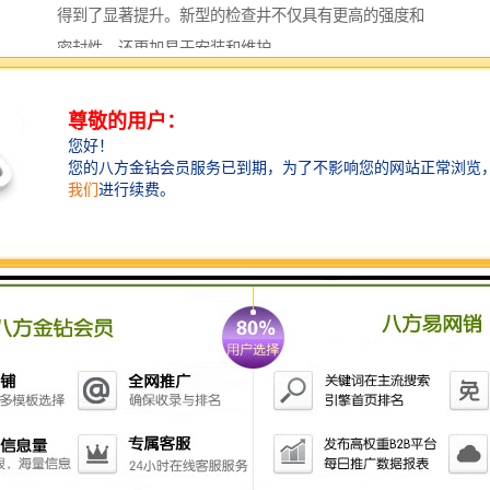
得到了显著提升。新型的检查井不仅具有更高的强度和
密封性，还更加易于安装和维护。