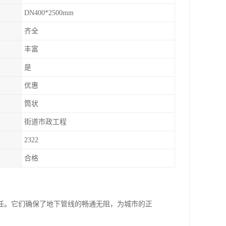
DN400*2500mm
齐全
丰富
是
优惠
筒状
街道市政工程
2322
合格
任。它们确保了地下管线的畅通无阻，为城市的正