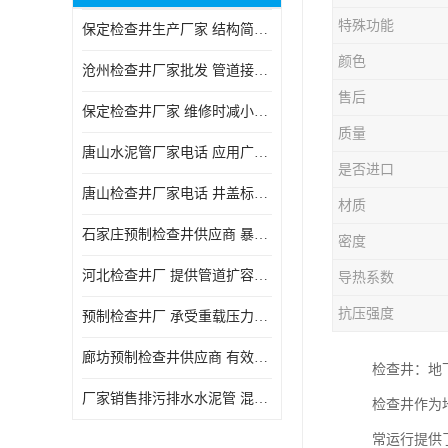
特殊功能
保定检查井生产厂家 结构简单易于安装
颜色
沧州检查井厂家批发 管道接口密封良好
售后
保定检查井厂家 维修时减小交通影响
质量
唐山水泥管厂家电话 应用广泛领域多样
是否进口
唐山检查井厂家电话 井盖标识清晰无误
材质
石家庄预制检查井供应商 暴雨季节排水畅通
密度
河北检查井厂 提供管道扩容接口
导热系数
抗压强度
预制检查井厂 承受重载压力稳定
廊坊预制检查井供应商 有效引导分流雨水
检查井：地
厂家销售排污排水水泥管 混凝土钢筋水泥管 承插式混凝土排水管
检查井作为
常运行提供