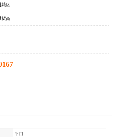
桃城区
供货商
0167
平口