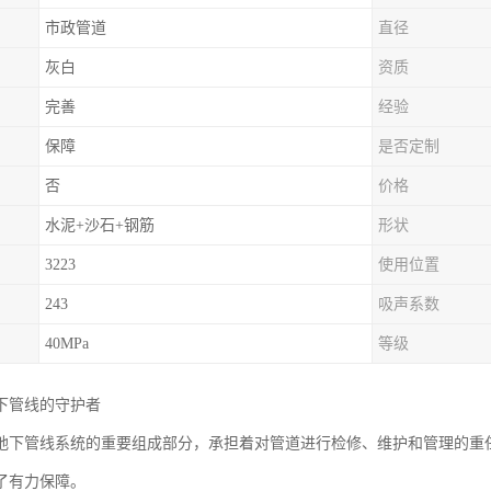
市政管道
直径
灰白
资质
完善
经验
保障
是否定制
否
价格
水泥+沙石+钢筋
形状
3223
使用位置
243
吸声系数
40MPa
等级
下管线的守护者
地下管线系统的重要组成部分，承担着对管道进行检修、维护和管理的重
了有力保障。