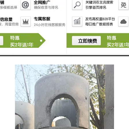
检查井：城市管理的智慧体现
随着智慧城市的发展，检查井也逐渐融入了城市管理的
智能化体系。通过安装传感器和监控设备，可以实时监
测检查井的状态和水质情况，为城市管理提供了更加的
数据支持。