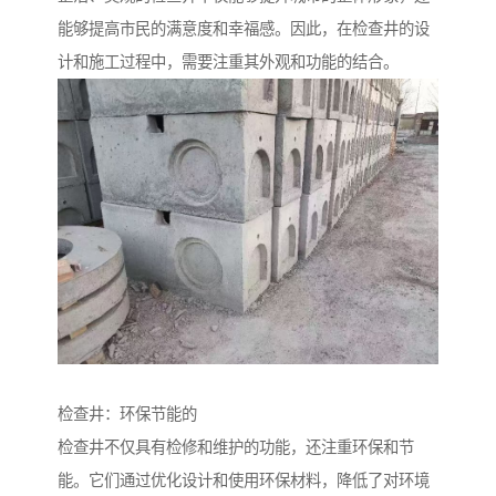
能够提高市民的满意度和幸福感。因此，在检查井的设
计和施工过程中，需要注重其外观和功能的结合。
检查井：环保节能的
检查井不仅具有检修和维护的功能，还注重环保和节
能。它们通过优化设计和使用环保材料，降低了对环境