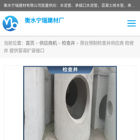
衡水宁瑞建材有限公司批量供应：水泥管、承插口水泥管，混凝土排水管，承插口水泥管，企口水泥管，钢承口水泥管，顶管，平口水泥管，水泥检查井，混凝土检查井，预制混凝土检查井，矩形检查井，圆形检查井等产品。
衡水宁瑞建材厂
当前位置：
首页
>
供应商机
>
检查井
> 邢台预制检查井供应商 检修
井 提供管道扩容接口
检查井
承插口水泥管
水泥检查井
水泥管
圆形检查井
矩形检查井
混凝土检查井
预制混凝土检查井
企口水泥管
钢承口水泥管
波纹管