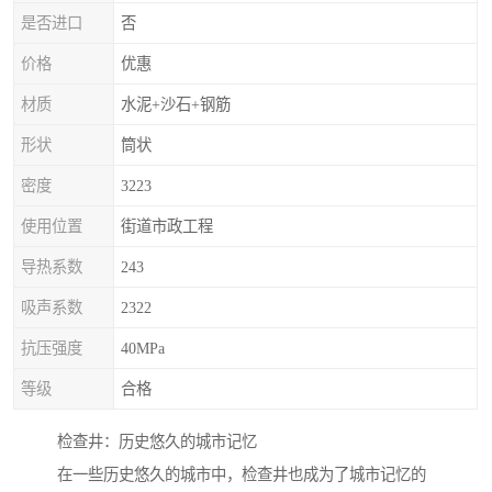
是否进口
否
价格
优惠
材质
水泥+沙石+钢筋
形状
筒状
密度
3223
使用位置
街道市政工程
导热系数
243
吸声系数
2322
抗压强度
40MPa
等级
合格
检查井：历史悠久的城市记忆
在一些历史悠久的城市中，检查井也成为了城市记忆的