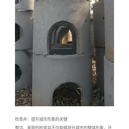
检查井：提升城市形象的关键
整洁、美观的检查井不仅能够提升城市的整体形象，还