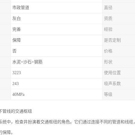
市政管道
直径
灰白
资质
完善
经验
保障
是否定制
否
价格
水泥+沙石+钢筋
形状
3223
使用位置
243
吸声系数
40MPa
等级
下管线的交通枢纽
系统中，检查井扮演着交通枢纽的角色。它们通过连接不同的管道和线缆
的保障。