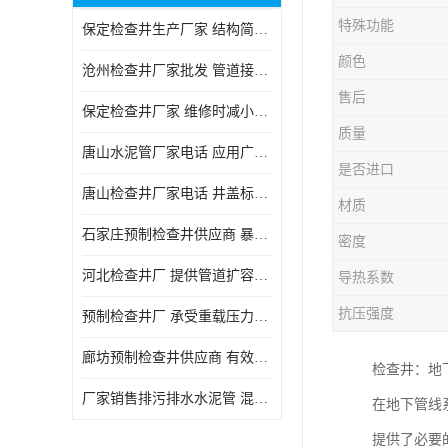
特殊功能
保定检查井生产厂家 结构简单易于安装
颜色
沧州检查井厂家批发 管道接口密封良好
售后
保定检查井厂家 维修时减小交通影响
质量
唐山水泥管厂家电话 应用广泛领域多样
是否进口
唐山检查井厂家电话 井盖标识清晰无误
材质
石家庄预制检查井供应商 暴雨季节排水畅通
密度
河北检查井厂 提供管道扩容接口
导热系数
抗压强度
预制检查井厂 承受重载压力稳定
廊坊预制检查井供应商 有效引导分流雨水
检查井：地
厂家销售排污排水水泥管 混凝土钢筋水泥管 承插式混凝土排水管
在地下管线
提供了必要