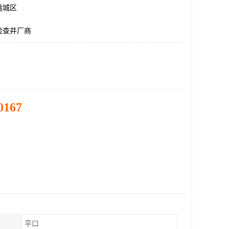
桃城区
检查井厂商
0167
平口