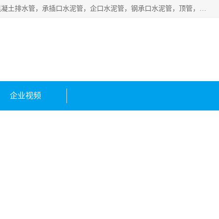
衡水宁瑞建材有限公司批量供应：水泥管、承插口水泥管，混凝土排水管，承插口水泥管，企口水泥管，钢承口水泥管，顶管，平口水泥管，水泥检查井，混凝土检查井，预制混凝土检查井，矩形检查井，圆形检查井等产品。
企业视频