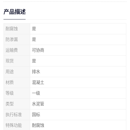
产品描述
耐腐蚀
是
防渗漏
是
运输费
可协商
现货
是
用途
排水
材质
混凝土
等级
一级
类型
水泥管
执行标准
国标
特殊功能
耐腐蚀