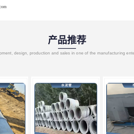
.com
产品推荐
ment, design, production and sales in one of the manufacturing ent