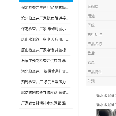
运输费
保定检查井生产厂家 结构简单易于安装
用途
沧州检查井厂家批发 管道接口密封良好
等级
保定检查井厂家 维修时减小交通影响
执行标准
唐山水泥管厂家电话 应用广泛领域多样
产品名称
唐山检查井厂家电话 井盖标识清晰无误
售后
石家庄预制检查井供应商 暴雨季节排水畅通
管厚
河北检查井厂 提供管道扩容接口
产品特性
外观
预制检查井厂 承受重载压力稳定
廊坊预制检查井供应商 有效引导分流雨水
衡水水泥管
厂家销售排污排水水泥管 混凝土钢筋水泥管 承插式混凝土排水管
衡水水泥管