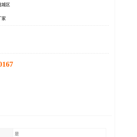
桃城区
厂家
0167
是