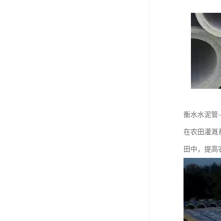
衡水水泥管
在农田灌溉
田中，提高