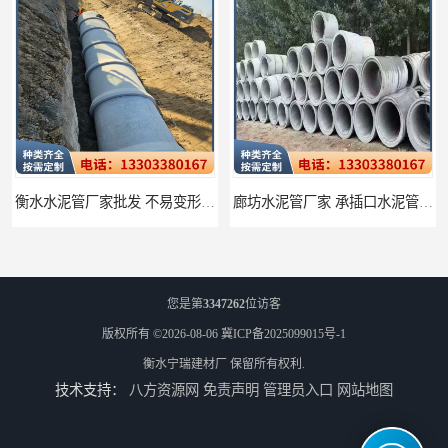
衡水水泥管厂家批发 不易变形结构稳定
廊坊水泥管厂家 承插口水泥管 抗滑移性能稳定可靠
您是第
3347262
位访客
版权所有 ©2026-08-06
冀ICP备2025099015号-1
衡水宁瑞建材厂
保留所有权利.
技术支持：
八方资源网
免责声明
管理员入口
网站地图