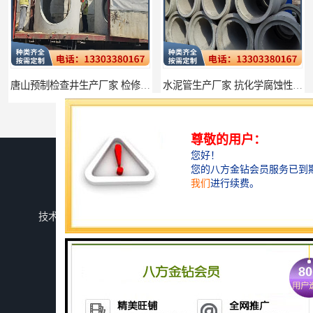
唐山预制检查井生产厂家 检修井 井盖坚固防破损
水泥管生产厂家 抗化学腐蚀性能强
您是第
3346250
位访客
版权所有 ©2026-08-06
冀ICP备2025099015号-1
衡水宁瑞建材厂
保留所有权利.
技术支持：
八方资源网
免责声明
管理员入口
网站地图
张家口水泥管厂家 环保性能符合标准
秦皇岛水泥管厂家批发 抗渗透性能无泄漏