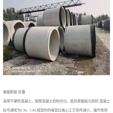
悬辊制管 折叠
采用干硬性混凝土，管壁混凝土结构均匀，抵抗荷载能力良好;混凝土
标号通常为C30、C40;成型时的噪音比离心工艺有所减小，操作现场