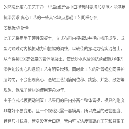
的环境比离心工艺干净一些;缺点是做小口径管时要增加壁厚才能满足
抗渗要求;离心工艺的一些其它缺点悬辊工艺同样存在;
芯模振动 折叠
此工艺采用半干硬性混凝土，立式布料内模振动并径向挤压成型，成
型时通过对内模振动力和振幅的调整，以较佳的振动力密实混凝土，
从而得到C50高强度的管体混凝土，使长沙水泥管的抗荷载能力和抗
渗性能较离心和悬辊工艺有明显增强。同时此工艺的砼管钢筋网保护
层均匀，不会出现离心、悬辊工艺钢筋网位移、跳筋、并筋、散筋等
现象，保障了管材的使用寿命50年。
由于立式芯模振动制管工艺采用的是内外两个整体管模，模具的刚度
非常好不易变形，且一个规格只需一套模具，所以成型的砼管圆度、
管径尺寸标准，管身没有合口缝，管内壁光洁度较离心工艺和悬辊工