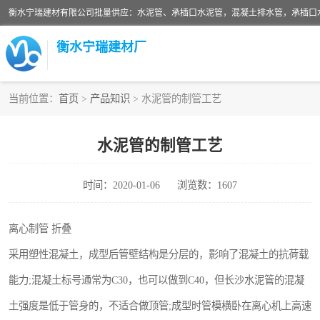
衡水宁瑞建材厂
当前位置：
首页
>
产品知识
> 水泥管的制管工艺
检查井
水泥管的制管工艺
水泥检查井
时间：2020-01-06
浏览数：1607
圆形检查井
混凝土检查井
离心制管 折叠
采用塑性混凝土，成型后管壁结构是分层的，影响了混凝土的抗荷载
企口水泥管
能力;混凝土标号通常为C30，也可以做到C40，但长沙水泥管的混凝
波纹管
土强度是低于管身的，不适合做顶管;成型时管模横卧在离心机上高速