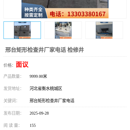
邢台矩形检查井厂家电话 检修井
面议
价格：
产品数量：
9999.00米
发货地址：
河北省衡水桃城区
关键词：
邢台矩形检查井厂家电话
发布日期：
2025-09-28
阅 读 量：
155