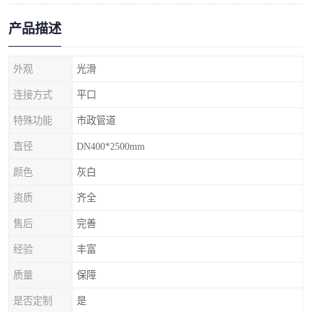
产品描述
外观
光滑
连接方式
平口
特殊功能
市政管道
直径
DN400*2500mm
颜色
灰白
资质
齐全
售后
完善
经验
丰富
质量
保障
是否定制
是