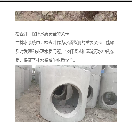
检查井：保障水质安全的关卡
在排水系统中，检查井作为水质监测的重要关卡，能够
及时发现和处理水质问题。它们通过和沉淀污水中的杂
质，保证了排水系统的水质安全。