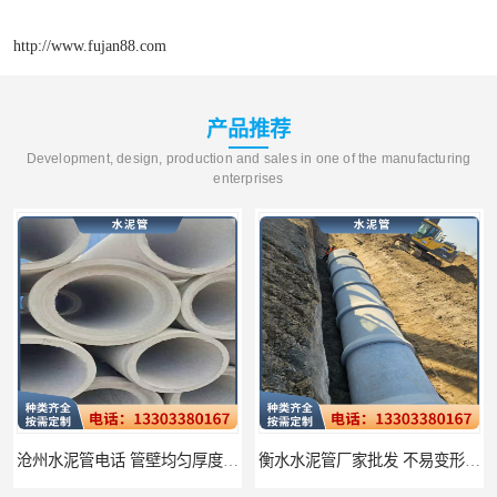
http://www.fujan88.com
产品推荐
Development, design, production and sales in one of the manufacturing
enterprises
沧州水泥管电话 管壁均匀厚度一致
衡水水泥管厂家批发 不易变形结构稳定