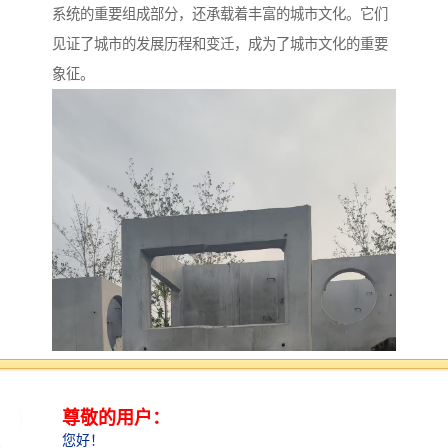
系统的重要组成部分，还承载着丰富的城市文化。它们
见证了城市的发展历程和变迁，成为了城市文化的重要
象征。