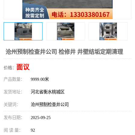
沧州预制检查井公司 检修井 井壁结垢定期清理
面议
价格：
产品数量：
9999.00米
发货地址：
河北省衡水桃城区
关键词：
沧州预制检查井公司
发布日期：
2025-09-25
阅 读 量：
92