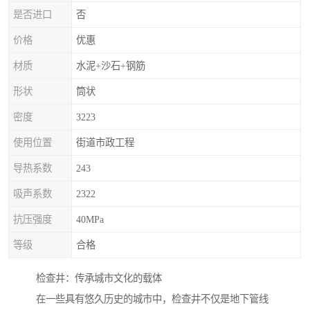
是否进口
否
价格
优惠
材质
水泥+沙石+钢筋
形状
筒状
密度
3223
使用位置
街道市政工程
导热系数
243
吸声系数
2322
抗压强度
40MPa
等级
合格
检查井：传承城市文化的载体
在一些具有悠久历史的城市中，检查井不仅是地下管线