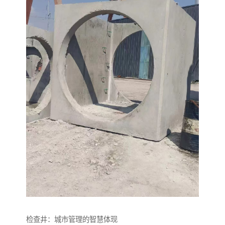
检查井：城市管理的智慧体现