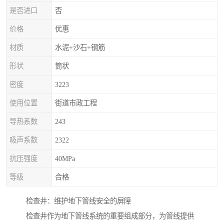
是否进口
否
价格
优惠
材质
水泥+沙石+钢筋
形状
筒状
密度
3223
使用位置
街道市政工程
导热系数
243
吸声系数
2322
抗压强度
40MPa
等级
合格
检查井：维护地下管线安全的屏障
检查井作为地下管线系统的重要组成部分，为管线提供