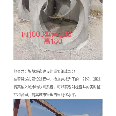
检查井：智慧城市建设的重要组成部分
在智慧城市建设过程中，检查井成为了的一部分。通过
将其纳入城市物联网系统，可以实现对检查井的实时监
控和管理，提高城市管理的智能化水平。