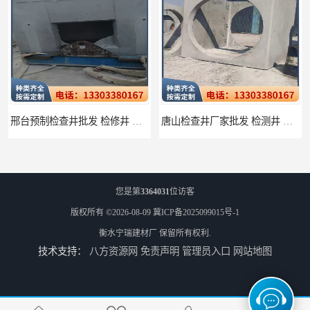
邢台预制检查井批发 检修井 有效引导分流雨水
唐山检查井厂家批发 检测井 结构简单易于安装
您是第
3364031
位访客
版权所有 ©2026-08-09
冀ICP备2025099015号-1
衡水宁瑞建材厂
保留所有权利.
技术支持：
八方资源网
免责声明
管理员入口
网站地图
唐山预制检查井生产厂家 检修井 井盖坚固防破损
水泥管生产厂家 抗化学腐蚀性能强