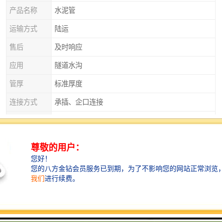
产品名称
水泥管
运输方式
陆运
售后
及时响应
应用
隧道水沟
管厚
标准厚度
连接方式
承插、企口连接
产品特性
排污
产品种类
平口管、企口管、承插口管、涵管
外观
实心砌块
直径
125
衡水水泥管：建筑领域的可靠伙伴
在建筑领域，衡水水泥管广泛应用于排水系统、给水系