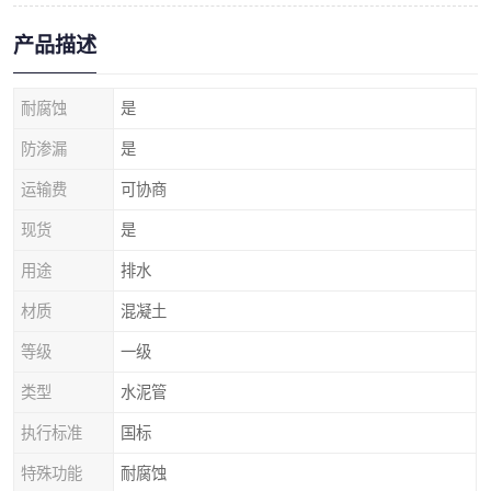
产品描述
耐腐蚀
是
防渗漏
是
运输费
可协商
现货
是
用途
排水
材质
混凝土
等级
一级
类型
水泥管
执行标准
国标
特殊功能
耐腐蚀