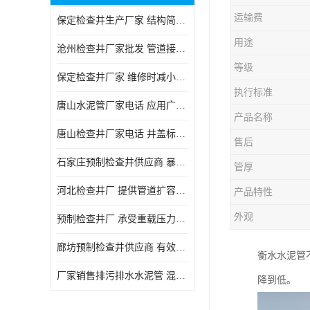
运输费
保定检查井生产厂家 结构简单易于安装
用途
沧州检查井厂家批发 管道接口密封良好
等级
保定检查井厂家 维修时减小交通影响
执行标准
唐山水泥管厂家电话 应用广泛领域多样
产品名称
唐山检查井厂家电话 井盖标识清晰无误
售后
石家庄预制检查井供应商 暴雨季节排水畅通
管厚
河北检查井厂 提供管道扩容接口
产品特性
外观
预制检查井厂 承受重载压力稳定
廊坊预制检查井供应商 有效引导分流雨水
衡水水泥管
厂家销售排污排水水泥管 混凝土钢筋水泥管 承插式混凝土排水管
降到低。