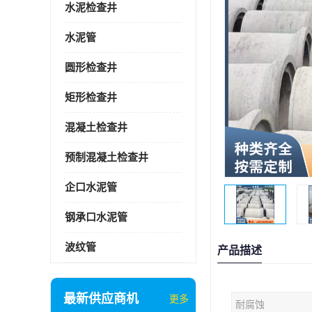
水泥检查井
水泥管
圆形检查井
矩形检查井
混凝土检查井
预制混凝土检查井
企口水泥管
钢承口水泥管
波纹管
产品描述
最新供应商机
更多
耐腐蚀