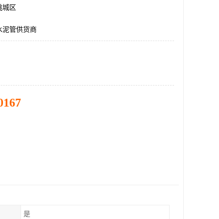
桃城区
水泥管供货商
0167
是