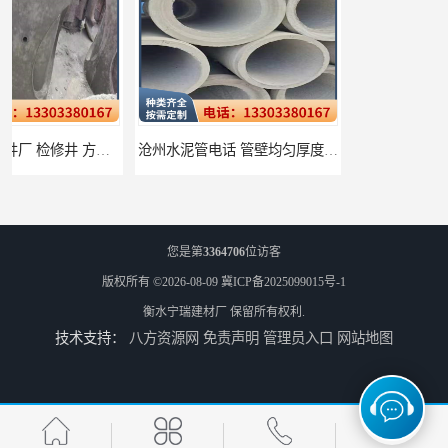
沧州水泥管电话 管壁均匀厚度一致
衡水水泥管厂家批发 不易变形结构稳定
您是第
3364706
位访客
版权所有 ©2026-08-09
冀ICP备2025099015号-1
衡水宁瑞建材厂
保留所有权利.
技术支持：
八方资源网
免责声明
管理员入口
网站地图
廊坊水泥管厂家 承插口水泥管 抗滑移性能稳定可靠
邢台预制检查井批发 检修井 有效引导分流雨水