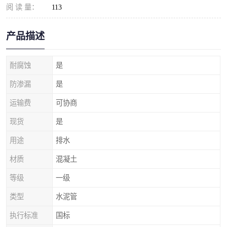
阅 读 量：
113
产品描述
耐腐蚀
是
防渗漏
是
运输费
可协商
现货
是
用途
排水
材质
混凝土
等级
一级
类型
水泥管
执行标准
国标